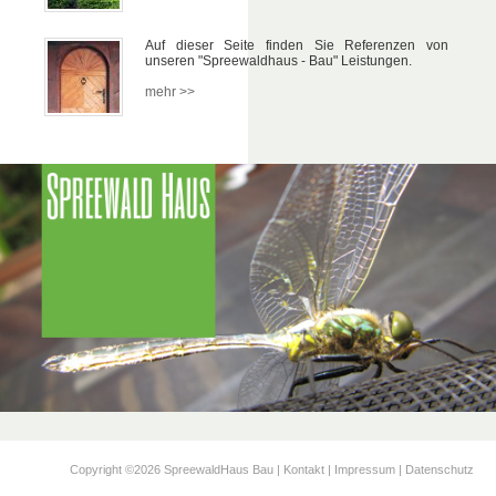
Auf dieser Seite finden Sie Referenzen von
unseren "Sp­ree­wald­haus - Bau" Leistungen.
mehr >>
SprewaldHaus B
Falk Hit
Ringchaussee 1
03096 Bu
Tel./Fax.: (03 56 03) 8
Email: Hitzer@spreewald-Haus.
Web: www.spreewaldhaus-bau.
Copyright ©2026 SpreewaldHaus Bau |
Kontakt
|
Impressum
|
Datenschutz